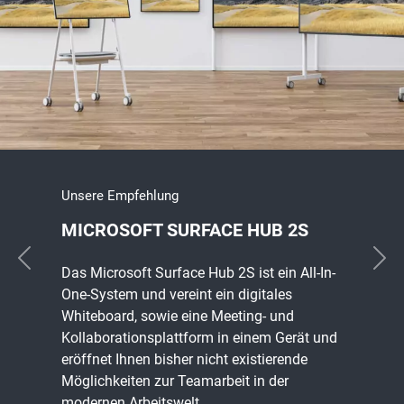
Unsere Empfehlung
Unsere Empfehlung
MICROSOFT SURFACE HUB 2S
INTERAKTIVE WHITEBOARDS FÜR
DEN UNTERRICHT VON RICOH
Vorherige Folie
Näc
Das Microsoft Surface Hub 2S ist ein All-In-
One-System und vereint ein digitales
Die neuen Interactive Whiteboards A-Serie
Whiteboard, sowie eine Meeting- und
von Ricoh kombinieren ein angenehmes
Kollaborationsplattform in einem Gerät und
Schreibgefühl mit einem hochauflösenden
eröffnet Ihnen bisher nicht existierende
Display – entwickelt für eine moderne
Möglichkeiten zur Teamarbeit in der
Lernumgebung.
modernen Arbeitswelt.