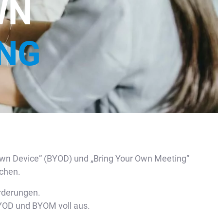
WN
ING
r Own Device“ (BYOD) und „Bring Your Own Meeting“
ichen.
rderungen.
BYOD und BYOM voll aus.