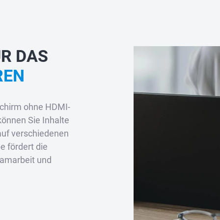
R DAS
REN
dschirm ohne HDMI-
können Sie Inhalte
auf verschiedenen
e fördert die
eamarbeit und