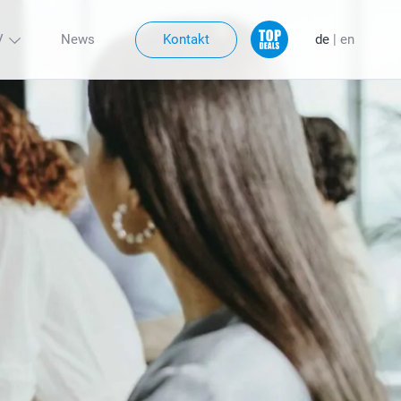
Kontakt
V
News
de
|
en